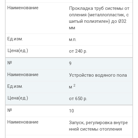
Наименование
Прокладка труб системы от
опления (металлопластик, с
шитый полиэтилен) до Ø32
мм
Ед.изм.
м.п.
Цена(ед.)
от 240 р.
№
9
Наименование
Устройство водяного пола
Ед.изм.
2
м
Цена(ед.)
от 650 р.
№
10
Наименование
Запуск, регулировка внутре
нней системы отопления