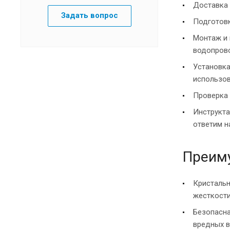
Доставка 
Задать вопрос
Подготовк
Монтаж и 
водопрово
Установка
использов
Проверка 
Инструкта
ответим н
Преиму
Кристальн
жесткости
Безопасна
вредных в