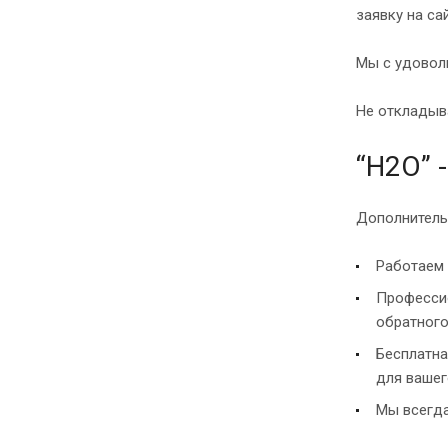
заявку на са
Мы с удовол
Не откладыва
“H2O” 
Дополнитель
Работаем 
Профессио
обратного
Бесплатна
для вашег
Мы всегда