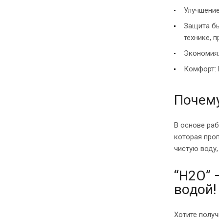
Улучшение
Защита бы
технике, 
Экономия:
Комфорт: 
Почему
В основе ра
которая про
чистую воду,
“H2O” 
водой!
Хотите получ