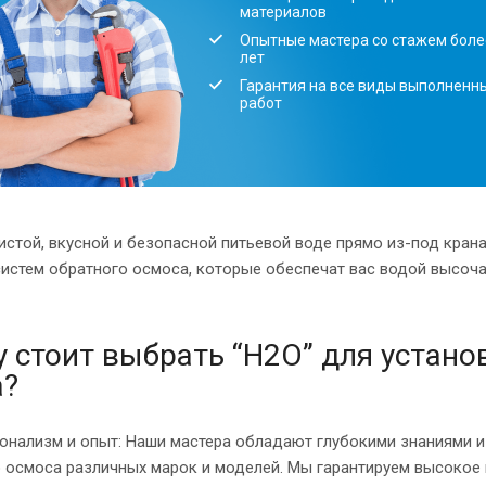
материалов
Опытные мастера со стажем боле
лет
Гарантия на все виды выполненн
работ
истой, вкусной и безопасной питьевой воде прямо из-под кран
систем обратного осмоса, которые обеспечат вас водой высоча
 стоит выбрать “H2O” для устано
а?
нализм и опыт: Наши мастера обладают глубокими знаниями и
 осмоса различных марок и моделей. Мы гарантируем высокое 